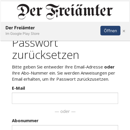
Inserieren
Abonnieren
Anmelden
Der Freiämter
×
Öffnen
Im Google Play Store
Immobilien
Veranstaltungen
Stellen
E-
Paper
Newsletter