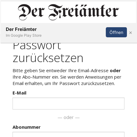
Inserieren
Abonnieren
Anmelden
Der Freiämter
×
Öffnen
Im Google Play Store
Immobilien
Veranstaltungen
Stellen
E-
Paper
Newsletter