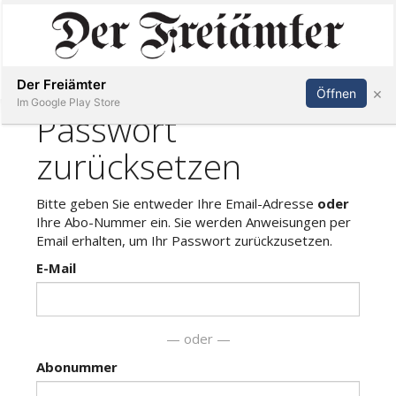
Inserieren
Abonnieren
Anmelden
Der Freiämter
×
Öffnen
Im Google Play Store
Immobilien
Veranstaltungen
Stellen
E-
Paper
Newsletter