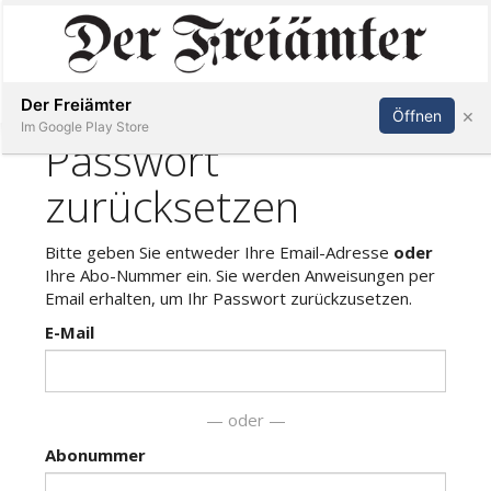
Inserieren
Abonnieren
Anmelden
Der Freiämter
×
Öffnen
Im Google Play Store
Immobilien
Veranstaltungen
Stellen
E-
Paper
Newsletter