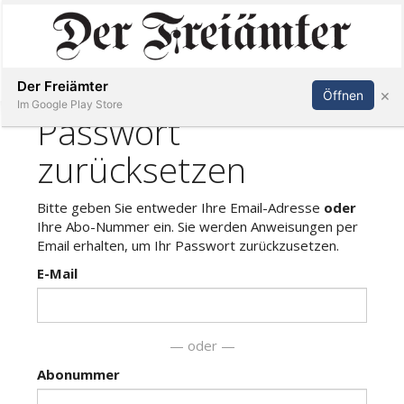
Inserieren
Abonnieren
Anmelden
Der Freiämter
×
Öffnen
Im Google Play Store
Immobilien
Veranstaltungen
Stellen
E-
Paper
Newsletter