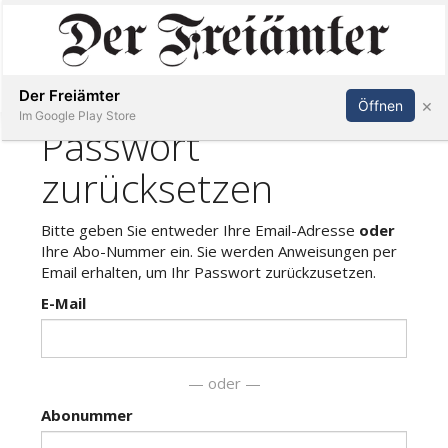
Inserieren
Abonnieren
Anmelden
Der Freiämter
×
Öffnen
Im Google Play Store
Immobilien
Veranstaltungen
Stellen
E-
Paper
Newsletter