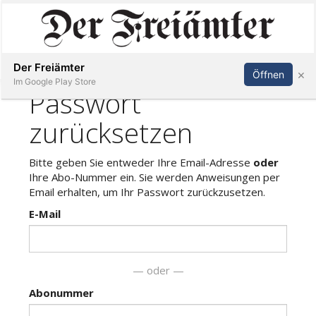
Inserieren
Abonnieren
Anmelden
Der Freiämter
×
Öffnen
Im Google Play Store
Immobilien
Veranstaltungen
Stellen
E-
Paper
Newsletter