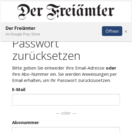
Inserieren
Abonnieren
Anmelden
Der Freiämter
×
Öffnen
Im Google Play Store
Immobilien
Veranstaltungen
Stellen
E-
Paper
Newsletter