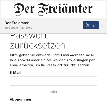
Inserieren
Abonnieren
Anmelden
Der Freiämter
×
Öffnen
Im Google Play Store
Immobilien
Veranstaltungen
Stellen
E-
Paper
Newsletter