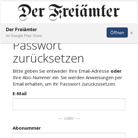
Inserieren
Abonnieren
Anmelden
Der Freiämter
×
Öffnen
Im Google Play Store
Immobilien
Veranstaltungen
Stellen
E-
Paper
Newsletter