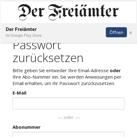
Inserieren
Abonnieren
Anmelden
Der Freiämter
×
Öffnen
Im Google Play Store
Immobilien
Veranstaltungen
Stellen
E-
Paper
Newsletter