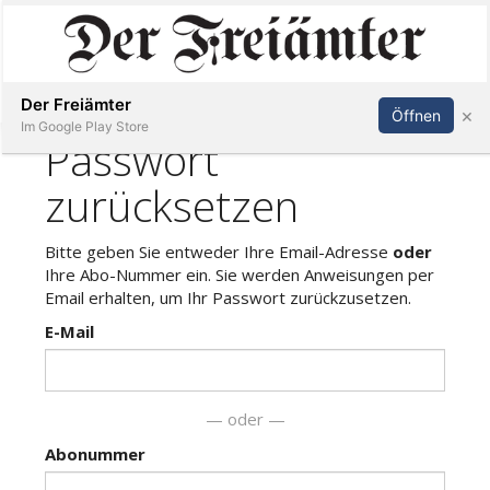
Inserieren
Abonnieren
Anmelden
Der Freiämter
×
Öffnen
Im Google Play Store
Immobilien
Veranstaltungen
Stellen
E-
Paper
Newsletter