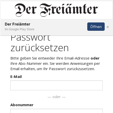
Inserieren
Abonnieren
Anmelden
Der Freiämter
×
Öffnen
Im Google Play Store
Immobilien
Veranstaltungen
Stellen
E-
Paper
Newsletter