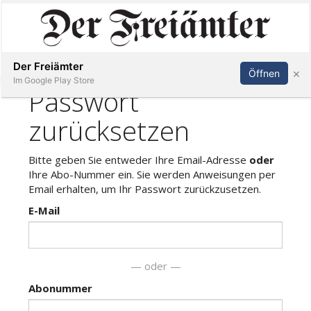
Inserieren
Abonnieren
Anmelden
Der Freiämter
×
Öffnen
Im Google Play Store
Immobilien
Veranstaltungen
Stellen
E-
Paper
Newsletter