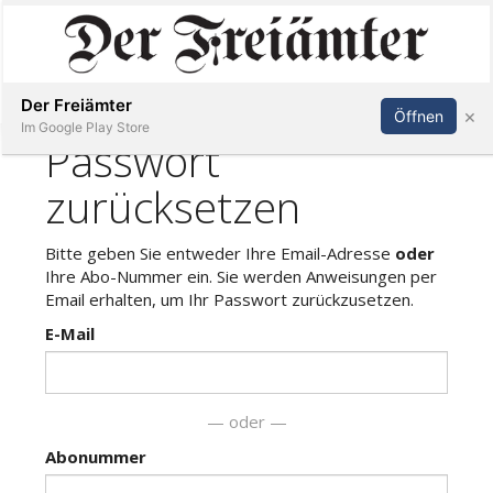
Inserieren
Abonnieren
Anmelden
Der Freiämter
×
Öffnen
Im Google Play Store
Immobilien
Veranstaltungen
Stellen
E-
Paper
Newsletter