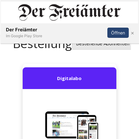
Inserieren
Abonnieren
Anmelden
Der Freiämter
×
Öffnen
Im Google Play Store
Immobilien
Veranstaltungen
Stellen
E-
Paper
Newsletter