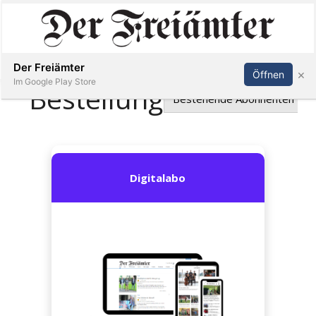
Inserieren
Abonnieren
Anmelden
Der Freiämter
×
Öffnen
Im Google Play Store
Immobilien
Veranstaltungen
Stellen
E-
Paper
Newsletter