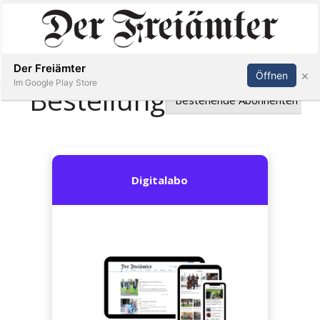
Inserieren
Abonnieren
Anmelden
Der Freiämter
×
Öffnen
Im Google Play Store
Immobilien
Veranstaltungen
Stellen
E-
Paper
Newsletter