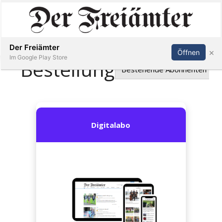
Inserieren
Abonnieren
Anmelden
Der Freiämter
×
Öffnen
Im Google Play Store
Immobilien
Veranstaltungen
Stellen
E-
Paper
Newsletter