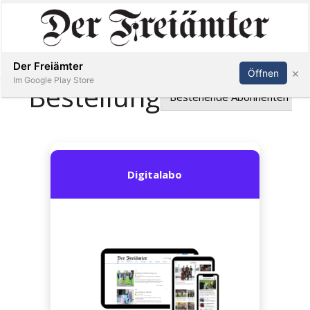
Inserieren
Abonnieren
Anmelden
Der Freiämter
×
Öffnen
Im Google Play Store
Immobilien
Veranstaltungen
Stellen
E-
Paper
Newsletter