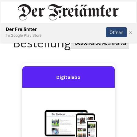
Inserieren
Abonnieren
Anmelden
Der Freiämter
×
Öffnen
Im Google Play Store
Immobilien
Veranstaltungen
Stellen
E-
Paper
Newsletter