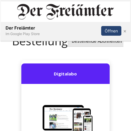
Inserieren
Abonnieren
Anmelden
Der Freiämter
×
Öffnen
Im Google Play Store
Immobilien
Veranstaltungen
Stellen
E-
Paper
Newsletter