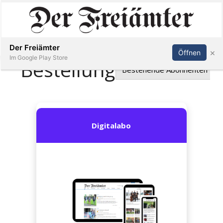
Inserieren
Abonnieren
Anmelden
Der Freiämter
×
Öffnen
Im Google Play Store
Immobilien
Veranstaltungen
Stellen
E-
Paper
Newsletter