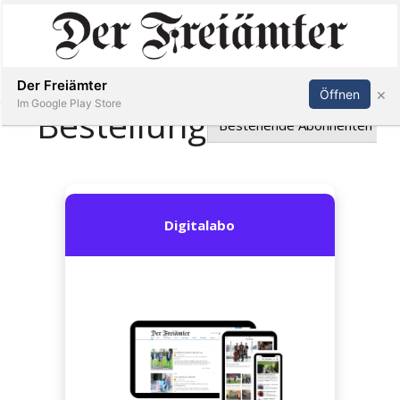
Inserieren
Abonnieren
Anmelden
Der Freiämter
×
Öffnen
Im Google Play Store
Immobilien
Veranstaltungen
Stellen
E-
Paper
Newsletter