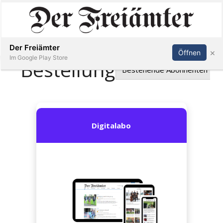
Inserieren
Abonnieren
Anmelden
Der Freiämter
×
Öffnen
Im Google Play Store
Immobilien
Veranstaltungen
Stellen
E-
Paper
Newsletter