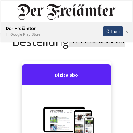
Inserieren
Abonnieren
Anmelden
Der Freiämter
×
Öffnen
Im Google Play Store
Immobilien
Veranstaltungen
Stellen
E-
Paper
Newsletter