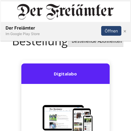
Inserieren
Abonnieren
Anmelden
Der Freiämter
×
Öffnen
Im Google Play Store
Immobilien
Veranstaltungen
Stellen
E-
Paper
Newsletter