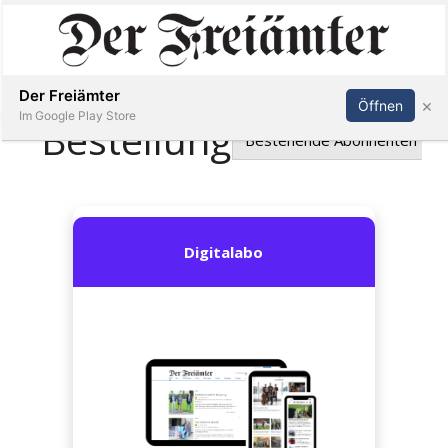
Inserieren
Abonnieren
Anmelden
Der Freiämter
×
Öffnen
Im Google Play Store
Immobilien
Veranstaltungen
Stellen
E-
Paper
Newsletter