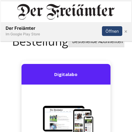
Inserieren
Abonnieren
Anmelden
Der Freiämter
×
Öffnen
Im Google Play Store
Immobilien
Veranstaltungen
Stellen
E-
Paper
Newsletter