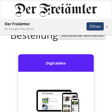
Inserieren
Abonnieren
Anmelden
Der Freiämter
×
Öffnen
Im Google Play Store
Immobilien
Veranstaltungen
Stellen
E-
Paper
Newsletter