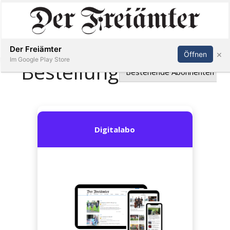
Inserieren
Abonnieren
Anmelden
Der Freiämter
×
Öffnen
Im Google Play Store
Immobilien
Veranstaltungen
Stellen
E-
Paper
Newsletter