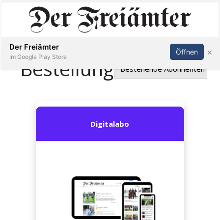
Inserieren
Abonnieren
Anmelden
Der Freiämter
×
Öffnen
Im Google Play Store
Immobilien
Veranstaltungen
Stellen
E-
Paper
Newsletter