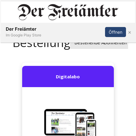
Inserieren
Abonnieren
Anmelden
Der Freiämter
×
Öffnen
Im Google Play Store
Immobilien
Veranstaltungen
Stellen
E-
Paper
Newsletter