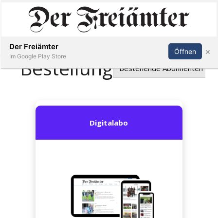
Inserieren
Abonnieren
Anmelden
Der Freiämter
×
Öffnen
Im Google Play Store
Immobilien
Veranstaltungen
Stellen
E-
Paper
Newsletter