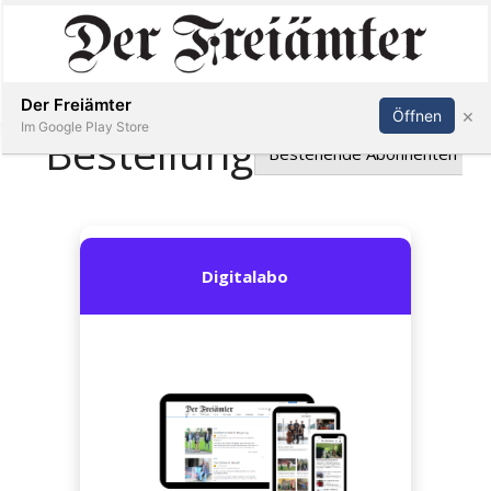
Inserieren
Abonnieren
Anmelden
Der Freiämter
×
Öffnen
Im Google Play Store
Immobilien
Veranstaltungen
Stellen
E-
Paper
Newsletter