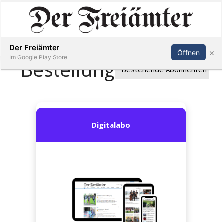
Inserieren
Abonnieren
Anmelden
Der Freiämter
×
Öffnen
Im Google Play Store
Immobilien
Veranstaltungen
Stellen
E-
Paper
Newsletter