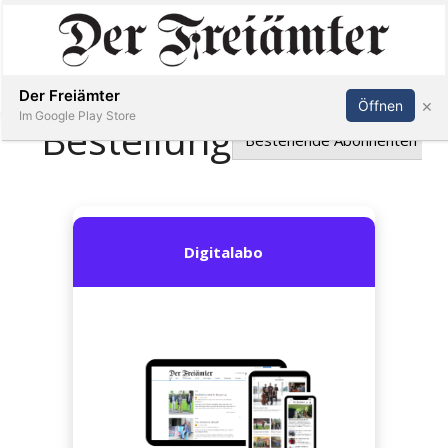
Inserieren
Abonnieren
Anmelden
Der Freiämter
×
Öffnen
Im Google Play Store
Immobilien
Veranstaltungen
Stellen
E-
Paper
Newsletter