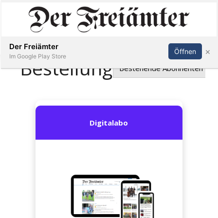
Inserieren
Abonnieren
Anmelden
Der Freiämter
×
Öffnen
Im Google Play Store
Immobilien
Veranstaltungen
Stellen
E-
Paper
Newsletter