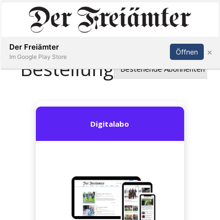
Inserieren
Abonnieren
Anmelden
Der Freiämter
×
Öffnen
Im Google Play Store
Immobilien
Veranstaltungen
Stellen
E-
Paper
Newsletter