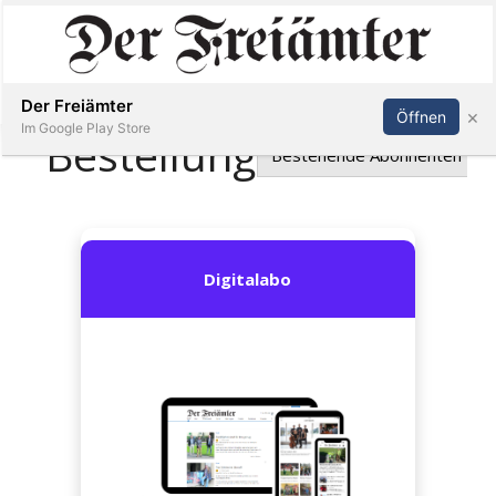
Inserieren
Abonnieren
Anmelden
Der Freiämter
×
Öffnen
Im Google Play Store
Immobilien
Veranstaltungen
Stellen
E-
Paper
Newsletter