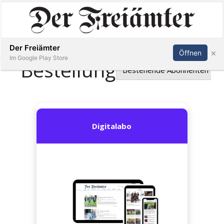
Inserieren
Abonnieren
Anmelden
Der Freiämter
×
Öffnen
Im Google Play Store
Immobilien
Veranstaltungen
Stellen
E-
Paper
Newsletter