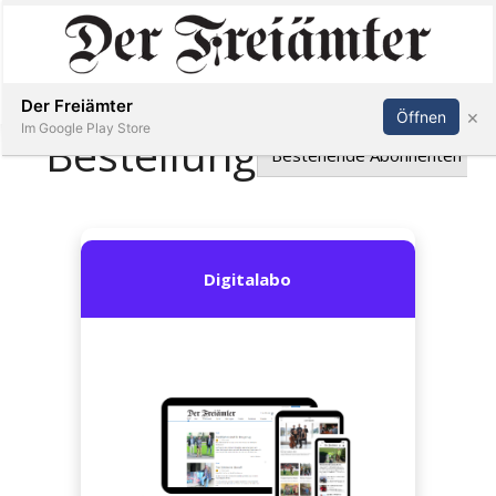
Inserieren
Abonnieren
Anmelden
Der Freiämter
×
Öffnen
Im Google Play Store
Immobilien
Veranstaltungen
Stellen
E-
Paper
Newsletter