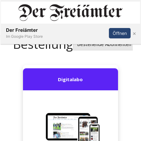
Inserieren
Abonnieren
Anmelden
Der Freiämter
×
Öffnen
Im Google Play Store
Immobilien
Veranstaltungen
Stellen
E-
Paper
Newsletter