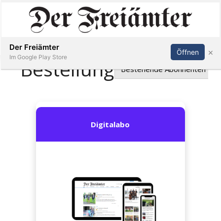
Inserieren
Abonnieren
Anmelden
Der Freiämter
×
Öffnen
Im Google Play Store
Immobilien
Veranstaltungen
Stellen
E-
Paper
Newsletter