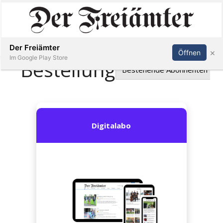
Inserieren
Abonnieren
Anmelden
Der Freiämter
×
Öffnen
Im Google Play Store
Immobilien
Veranstaltungen
Stellen
E-
Paper
Newsletter