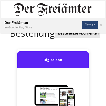
Inserieren
Abonnieren
Anmelden
Der Freiämter
×
Öffnen
Im Google Play Store
Immobilien
Veranstaltungen
Stellen
E-
Paper
Newsletter