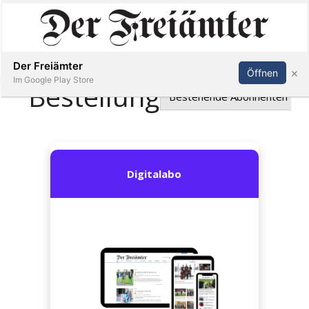
Inserieren
Abonnieren
Anmelden
Der Freiämter
×
Öffnen
Im Google Play Store
Immobilien
Veranstaltungen
Stellen
E-
Paper
Newsletter