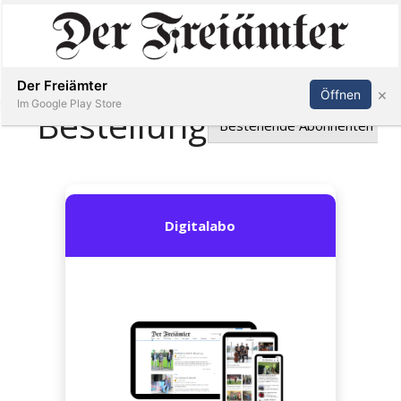
Inserieren
Abonnieren
Anmelden
Der Freiämter
×
Öffnen
Im Google Play Store
Immobilien
Veranstaltungen
Stellen
E-
Paper
Newsletter