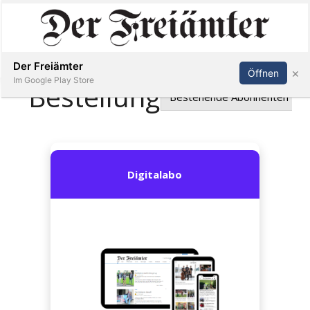
Inserieren
Abonnieren
Anmelden
Der Freiämter
×
Öffnen
Im Google Play Store
Immobilien
Veranstaltungen
Stellen
E-
Paper
Newsletter