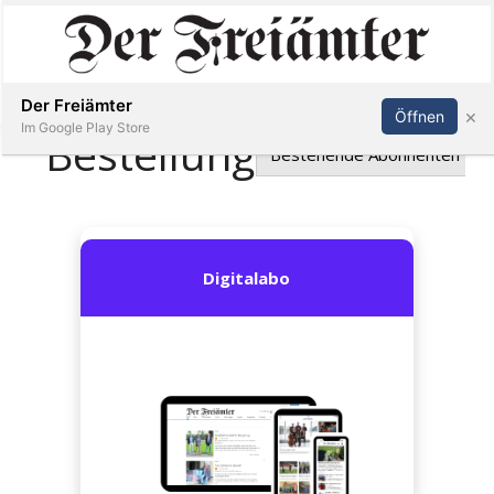
Inserieren
Abonnieren
Anmelden
Der Freiämter
×
Öffnen
Im Google Play Store
Immobilien
Veranstaltungen
Stellen
E-
Paper
Newsletter